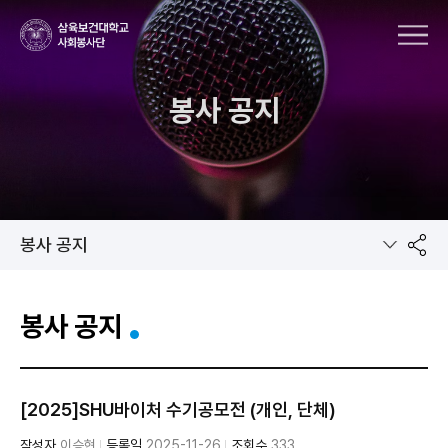
MENU
봉사 공지
봉사 공지
공
봉사 공지
유
[2025]SHU바이처 수기공모전 (개인, 단체)
작성자
이승현
등록일
2025-11-26
조회수
333
하